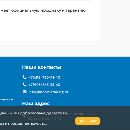
 имеет официальную прошивку и гарантию
Наши контакты
+7(495) 730-91-40
+7(903) 545-35-43
info@import-trading.ru
емникам
Наш адрес
данных, вы добровольно делаете их
111024, г. Москва, ул. Авиамоторная, д.
50, стр. 1, офис 9/12
Принимаю
ом и повышения качества