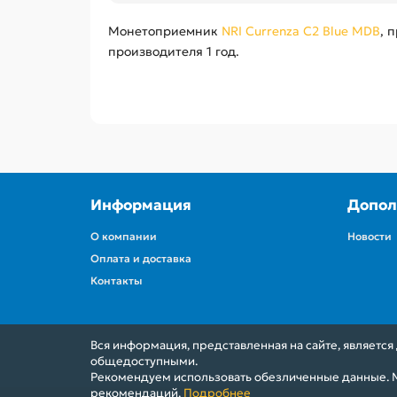
Монетоприемник
NRI Currenza C2 Blue MDB
, 
производителя 1 год.
Информация
Допол
О компании
Новости
Оплата и доставка
Контакты
Вся информация, представленная на сайте, являетс
общедоступными.
Рекомендуем использовать обезличенные данные. М
рекомендаций.
Подробнее