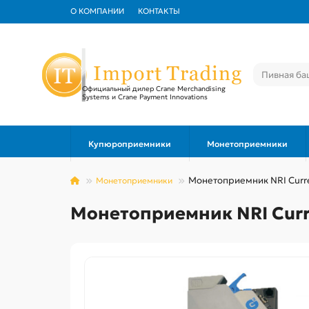
О КОМПАНИИ
КОНТАКТЫ
Официальный дилер Crane Merchandising
Systems и Crane Payment Innovations
Купюроприемники
Монетоприемники
Монетоприемник NRI Curre
Монетоприемники
Монетоприемник NRI Curr